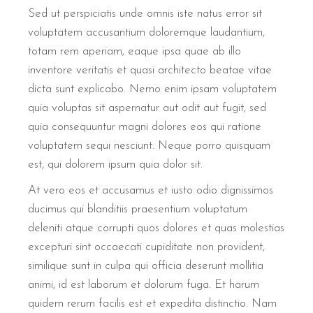
Sed ut perspiciatis unde omnis iste natus error sit
voluptatem accusantium doloremque laudantium,
totam rem aperiam, eaque ipsa quae ab illo
inventore veritatis et quasi architecto beatae vitae
dicta sunt explicabo. Nemo enim ipsam voluptatem
quia voluptas sit aspernatur aut odit aut fugit, sed
quia consequuntur magni dolores eos qui ratione
voluptatem sequi nesciunt. Neque porro quisquam
est, qui dolorem ipsum quia dolor sit.
At vero eos et accusamus et iusto odio dignissimos
ducimus qui blanditiis praesentium voluptatum
deleniti atque corrupti quos dolores et quas molestias
excepturi sint occaecati cupiditate non provident,
similique sunt in culpa qui officia deserunt mollitia
animi, id est laborum et dolorum fuga. Et harum
quidem rerum facilis est et expedita distinctio. Nam